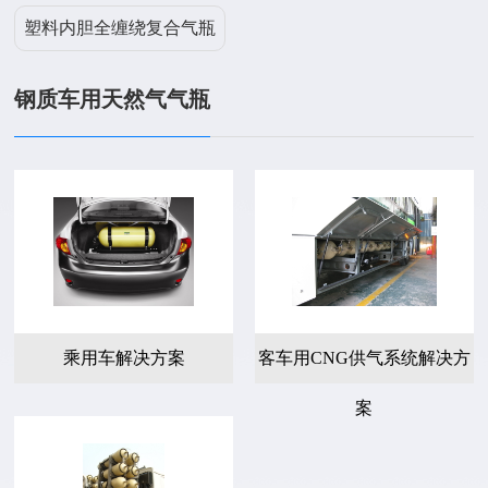
塑料内胆全缠绕复合气瓶
钢质车用天然气气瓶
乘用车解决方案
客车用CNG供气系统解决方
案