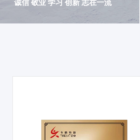
诚信 敬业 学习 创新 志在一流