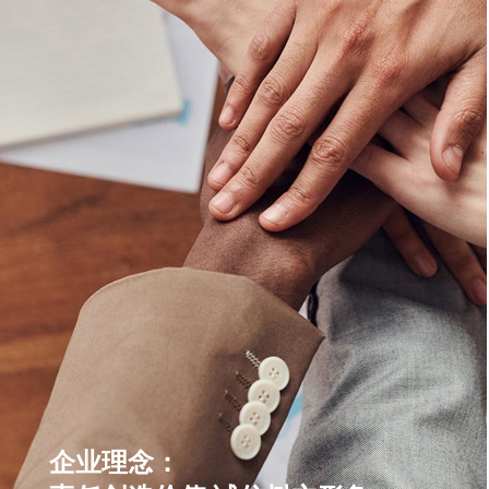
企业理念：