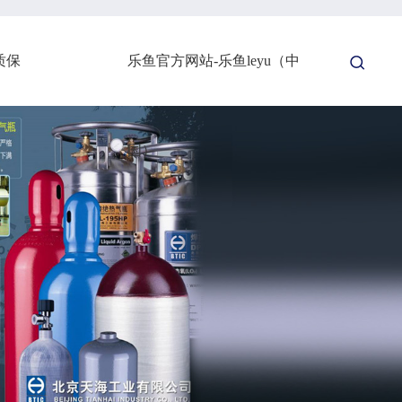
质保
乐鱼官方网站-乐鱼leyu（中
国）