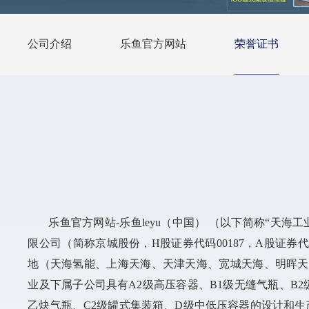
公司介绍
乐鱼官方网站
荣誉证书
乐鱼官方网站-乐鱼leyu（中国） （以下简称“天
限公司（简称京城股份，H股证券代码00187，A股证券
地（天海氢能、上海天海、天津天海、宽城天海、明晖天
业及下属子公司具有A2级高压容器、B1级无缝气瓶、B2
乙炔气瓶、C2级罐式集装箱、D级中低压容器的设计和生