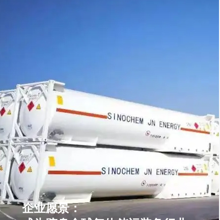
企业愿景：