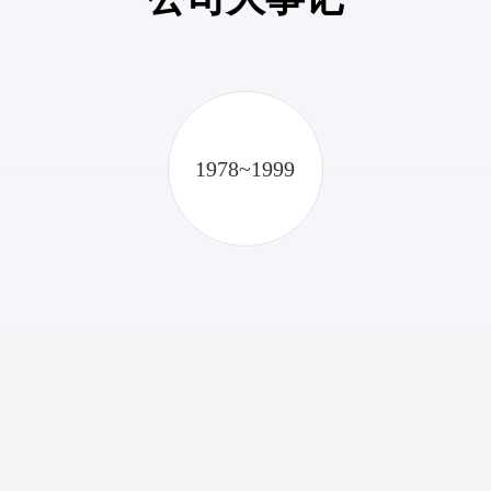
1978~1999