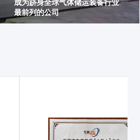
成为跻身全球气体储运装备行业
最前列的公司