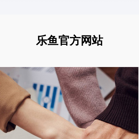
乐鱼官方网站