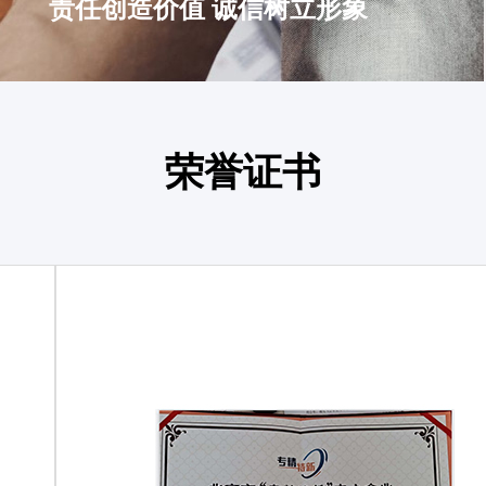
责任创造价值 诚信树立形象
荣誉证书