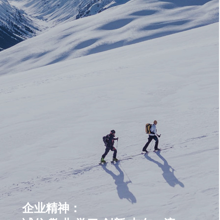
企业精神：