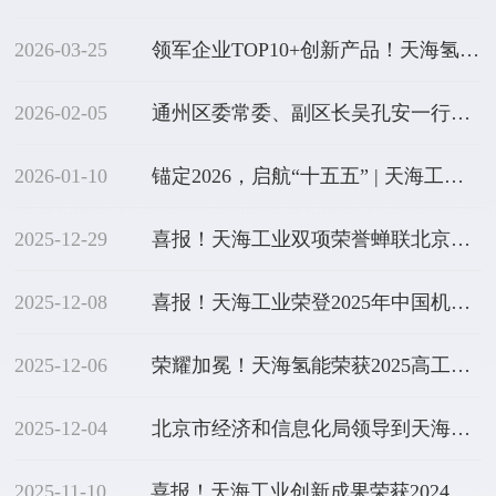
2026-03-25
领军企业TOP10+创新产品！天海氢能荣膺中关村氢能产业联盟双项大奖
2026-02-05
通州区委常委、副区长吴孔安一行到天海工业调研
2026-01-10
锚定2026，启航“十五五” | 天海工业召开六届七次员代会暨2026年工作会
2025-12-29
喜报！天海工业双项荣誉蝉联北京企业百强！
2025-12-08
喜报！天海工业荣登2025年中国机械500强！
2025-12-06
荣耀加冕！天海氢能荣获2025高工金球奖“Ⅳ型瓶出货量最大奖”
2025-12-04
北京市经济和信息化局领导到天海工业调研氢能产业发展
2025-11-10
喜报！天海工业创新成果荣获2024年度北京市科学技术进步奖二等奖